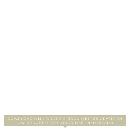
DOWNLOAD MIJN GRATIS E-BOOK MET 168 GRATIS EN
LOW BUDGET UITJES DOOR HEEL NEDERLAND!